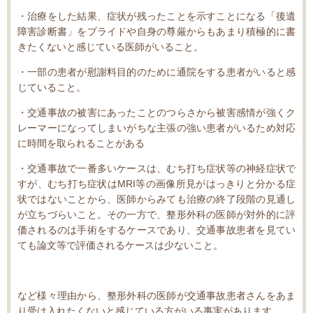
・治療をした結果、症状が残ったことを示すことになる「後遺
障害診断書」をプライドや自身の尊厳からもあまり積極的に書
きたくないと感じている医師がいること。
・一部の患者が慰謝料目的のために通院をする患者がいると感
じていること。
・交通事故の被害にあったことのつらさから被害感情が強くク
レーマーになってしまいがちな主張の強い患者がいるため対応
に時間を取られることがある
・交通事故で一番多いケースは、むち打ち症状等の神経症状で
すが、むち打ち症状は
MRI
等の画像所見がはっきりと分かる症
状ではないことから、医師からみても治療の終了段階の見通し
が立ちづらいこと。その一方で、整形外科の医師が対外的に評
価されるのは手術をするケースであり、交通事故患者を見てい
ても論文等で評価されるケースは少ないこと。
など様々理由から、整形外科の医師が交通事故患者さんをあま
り受け入れたくないと感じている方がいる事実があります。